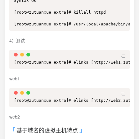
Syntax OK

[root@zutuanxue extra]# killall httpd

[root@zutuanxue extra]# /usr/local/apache/bin/apac
4）测试
[root@zutuanxue extra]# elinks [http://web1.zutuan
web1
[root@zutuanxue extra]# elinks [http://web2.zutuan
web2
基于域名的虚拟主机特点