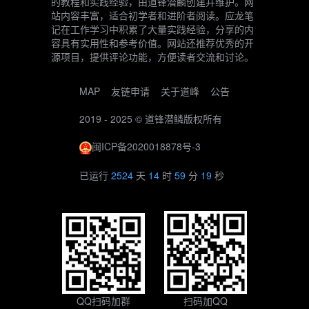
的教程和实践经验，由道锋潜麟创建并维护。网
站内容丰富，适合初学者和进阶者阅读。应龙笔
记在工作学习中积累了大量实践经验，分享的内
容具有实用性和参考价值。网站还推荐优秀的开
源项目，提供评论功能，方便读者交流和讨论。
MAP
友链申请
关于道峰
公告
2019 - 2025 ©
道锋潜鳞
版权所有
闽ICP备2020018878号-3
已运行
2524
天
14
时
59
分
19
秒
QQ扫码加群
扫码加QQ