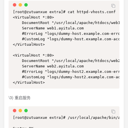
[root@zutuanxue extra]# cat httpd-vhosts.conf

<VirtualHost *:80>

    DocumentRoot "/usr/local/apache/htdocs/web1"

    ServerName web1.ayitula.com

    #ErrorLog "logs/dummy-host.example.com-error_lo
    #CustomLog "logs/dummy-host.example.com-access_
</VirtualHost>

<VirtualHost *:80>

    DocumentRoot "/usr/local/apache/htdocs/web2"

    ServerName web2.ayitula.com

    #ErrorLog "logs/dummy-host2.example.com-error_l
    #CustomLog "logs/dummy-host2.example.com-access
</VirtualHost>
\3) 重启服务
[root@zutuanxue extra]# /usr/local/apache/bin/apach