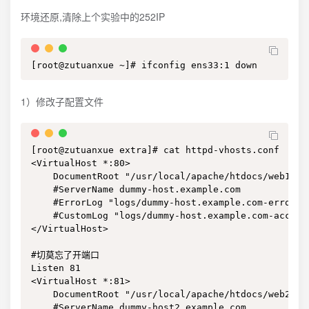
环境还原,清除上个实验中的252IP
[root@zutuanxue ~]# ifconfig ens33:1 down
1）修改子配置文件
[root@zutuanxue extra]# cat httpd-vhosts.conf

<VirtualHost *:80>

    DocumentRoot "/usr/local/apache/htdocs/web1"

    #ServerName dummy-host.example.com

    #ErrorLog "logs/dummy-host.example.com-error_lo
    #CustomLog "logs/dummy-host.example.com-access_
</VirtualHost>

#切莫忘了开端口

Listen 81

<VirtualHost *:81>

    DocumentRoot "/usr/local/apache/htdocs/web2"

    #ServerName dummy-host2.example.com
