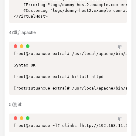
    #ErrorLog "logs/dummy-host2.example.com-error_l
    #CustomLog "logs/dummy-host2.example.com-access
</VirtualHost>
4)重启apache
[root@zutuanxue extra]# /usr/local/apache/bin/apach
Syntax OK

[root@zutuanxue extra]# killall httpd

[root@zutuanxue extra]# /usr/local/apache/bin/apac
5)测试
[root@zutuanxue ~]# elinks [http://192.168.11.251]