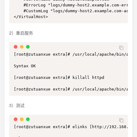
    #ErrorLog "logs/dummy-host2.example.com-error_l
    #CustomLog "logs/dummy-host2.example.com-access
</VirtualHost>
2）重启服务
[root@zutuanxue extra]# /usr/local/apache/bin/apach
Syntax OK

[root@zutuanxue extra]# killall httpd

[root@zutuanxue extra]# /usr/local/apache/bin/apac
3）测试
[root@zutuanxue extra]# elinks [http://192.168.11.