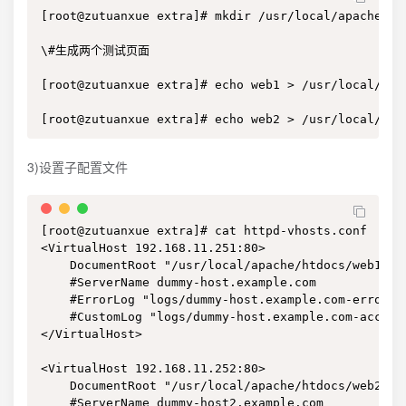
[root@zutuanxue extra]# mkdir /usr/local/apache/htd
\#生成两个测试页面

[root@zutuanxue extra]# echo web1 > /usr/local/apac
[root@zutuanxue extra]# echo web2 > /usr/local/apa
3)设置子配置文件
[root@zutuanxue extra]# cat httpd-vhosts.conf

<VirtualHost 192.168.11.251:80>

    DocumentRoot "/usr/local/apache/htdocs/web1"

    #ServerName dummy-host.example.com

    #ErrorLog "logs/dummy-host.example.com-error_lo
    #CustomLog "logs/dummy-host.example.com-access_
</VirtualHost>

<VirtualHost 192.168.11.252:80>

    DocumentRoot "/usr/local/apache/htdocs/web2"

    #ServerName dummy-host2.example.com
