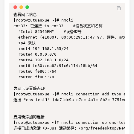
查看网卡信息

[root@zutuanxue ~]# nmcli 

ens33: 已连接 to ens33    #设备状态和名称

  "Intel 82545EM"    #设备型号

  ethernet (e1000), 00:0C:29:11:47:97, 硬件, mtu 150
  ip4 默认

  inet4 192.168.1.55/24

  route4 0.0.0.0/0

  route4 192.168.1.0/24

  inet6 fe80::ea62:91c6:114:18bb/64

  route6 fe80::/64

  route6 ff00::/8

为网卡设置静态IP

[root@zutuanxue ~]# nmcli connection add type ethe
连接 "ens-test1" (da7fdc9a-e7cc-4a1c-8b2c-7751ed2
启用新添加的连接

[root@zutuanxue ~]# nmcli connection up ens-test1 

连接已成功激活（D-Bus 活动路径：/org/freedesktop/NetworkMa