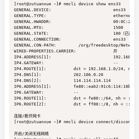
[root@zutuanxue ~]# nmcli device show ens33

GENERAL.DEVICE:                         ens33

GENERAL.TYPE:                           ethernet

GENERAL.HWADDR:                         00:0C:29:11
GENERAL.MTU:                            1500

GENERAL.STATE:                          100（已连接）
GENERAL.CONNECTION:                     ens33

GENERAL.CON-PATH:         /org/freedesktop/NetworkM
WIRED-PROPERTIES.CARRIER:               开

IP4.ADDRESS[1]:                         192.168.1.5
IP4.GATEWAY:                            --

IP4.ROUTE[1]:           dst = 192.168.1.0/24, nh = 
IP4.DNS[1]:             202.106.0.20

IP4.DNS[2]:             114.114.114.114

IP6.ADDRESS[1]:         fe80::ea62:91c6:114:18bb/64
IP6.GATEWAY:            --

IP6.ROUTE[1]:           dst = fe80::/64, nh = ::, m
IP6.ROUTE[2]:           dst = ff00::/8, nh = ::, mt
连接/断开网卡

[root@zutuanxue ~]# nmcli device connect/disconnect
开启/关闭无线网络
