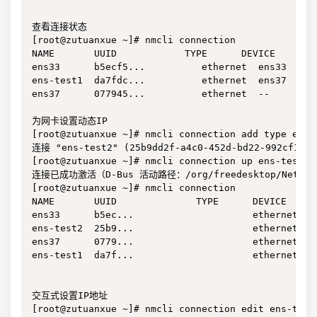
查看连接状态

[root@zutuanxue ~]# nmcli connection 

NAME       UUID            TYPE      DEVICE 

ens33      b5ecf5...          ethernet  ens33  

ens-test1  da7fdc...          ethernet  ens37  

ens37      077945...          ethernet  --     

为网卡设置动态IP

[root@zutuanxue ~]# nmcli connection add type ethe
连接 "ens-test2" (25b9dd2f-a4c0-452d-bd22-992cf12
[root@zutuanxue ~]# nmcli connection up ens-test2 

连接已成功激活（D-Bus 活动路径：/org/freedesktop/NetworkMa
[root@zutuanxue ~]# nmcli connection 

NAME       UUID              TYPE      DEVICE 

ens33      b5ec...                     ethernet  en
ens-test2  25b9...                     ethernet  en
ens37      0779...                     ethernet  --
ens-test1  da7f...                     ethernet  --
交互式设置IP地址

[root@zutuanxue ~]# nmcli connection edit ens-test1