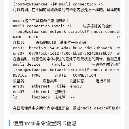
[root@zutuanxue ~]# nmcli connection -h

可以看到，在不同的阶段获取到的帮助内容是不一样的，具体的用法我
nmcli这个工具有两个常用的命令

nmcli connection（nmcli c）    与连接相关的操作

[root@zutuanxue network-scripts]# nmcli connection 
NAME   UUID                                  TYPE  
连接名     设备的UUID（通用唯一识别码）                  
ens33  b5ecf570-543c-4da7-b082-bdc073b56acb  ethern
ens37  077945cb-1d12-4c06-bba3-562426336b67  ethern
在查看时，有颜色的字体标注的是处于活跃状态的网卡，也就是连接的
nmcli device    （nmcli d）        与设备相关的操作

[root@zutuanxue network-scripts]# nmcli device 

DEVICE  TYPE      STATE   CONNECTION 

设备名        设备类型     设备状态     连接名称

ens33   ethernet  已连接  ens33      

ens37   ethernet  已断开  --         

lo      loopback  未托管  -- 

在日常使用中这两个命令相互配合，通过nmcli device可以查看到有哪
使用nmcli命令设置网卡信息