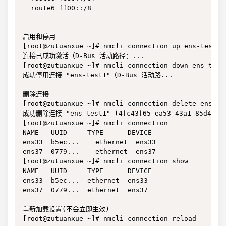
  route6 ff00::/8

启用和停用

[root@zutuanxue ~]# nmcli connection up ens-test1 

连接已成功激活（D-Bus 活动路径：...

[root@zutuanxue ~]# nmcli connection down ens-test1
成功停用连接 "ens-test1"（D-Bus 活动路...

删除连接

[root@zutuanxue ~]# nmcli connection delete ens-tes
成功删除连接 "ens-test1" (4fc43f65-ea53-43a1-85d4-692
[root@zutuanxue ~]# nmcli connection 

NAME   UUID     TYPE      DEVICE 

ens33  b5ec...    ethernet  ens33  

ens37  0779...    ethernet  ens37  

[root@zutuanxue ~]# nmcli connection show

NAME   UUID     TYPE      DEVICE 

ens33  b5ec...  ethernet  ens33  

ens37  0779...  ethernet  ens37  

重新加载设置(不会立即生效)

[root@zutuanxue ~]# nmcli connection reload
