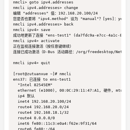
nmcli> goto ipv4.addresses 

nmcli ipv4.addresses> change

编辑 "addresses" 值：192.168.20.100/24

您是否也要将 "ipv4.method" 设为 "manual"？[yes]：yes

nmcli ipv4.addresses> back

nmcli ipv4> save

成功地更新了连接 "ens-test1" (da7fdc9a-e7cc-4a1c-8b2c-
nmcli ipv4> activate 

正在监视连接激活（按任意键继续）

连接已成功激活（D-Bus 活动路径：/org/freedesktop/NetworkMa
nmcli ipv4> quit

[root@zutuanxue ~]# nmcli 

ens37: 已连接 to ens-test1

  "Intel 82545EM"

  ethernet (e1000), 00:0C:29:11:47:A1, 硬件, mtu 150
  ip4 默认

  inet4 192.168.20.100/24

  route4 192.168.20.0/24

  route4 192.168.18.1/32

  route4 0.0.0.0/0

  inet6 fe80::11c3:e0a4:f62e:9f31/64

  route6 fe80::/64
