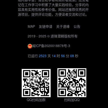
记在工作学习中积累了大量实践经验，分享的内
容具有实用性和参考价值。网站还推荐优秀的开
源项目，提供评论功能，方便读者交流和讨论。
MAP
友链申请
关于道峰
公告
2019 - 2025 ©
道锋潜鳞
版权所有
闽ICP备2020018878号-3
已运行
2523
天
14
时
56
分
09
秒
QQ扫码加群
扫码加QQ