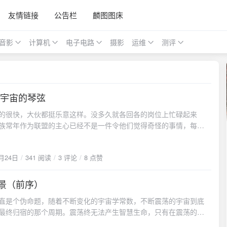
友情链接
公告栏
麟图图床
音影
计算机
电子电路
摄影
运维
测评
第一章 宇宙的琴弦
24
的很快，大伙都挺乐意这样。没多久就各回各的岗位上忙碌起来
族常年作为联盟的主心已经不是一件令他们觉得奇怪的事情，每个
这是理所当然的。结束大会后，潜鳞没有在外交上的多耗费太多精
匆的就奔向了联盟科学院。将大部分事情嘱托给了助手去处理。毫
1月24日
341 阅读
3 评论
8 点赞
他既是联盟最高领袖，又是科学院的一位院士。"老默，怎么样了"。
机甲肘部的通信显示屏上的数据，问到潜鳞在显示屏上点击了几
巴处的护甲上面升起来一块面罩。边说着，边走向了联盟科学院大
景（前序）
13
处巨大的气密装置。铿----随着巨大的机械臂落下，气闸门落下，因
直是个伪命题，随着不断变化的宇宙学常数，不断震荡的宇宙到底
作用，舱内泛起白雾。潜鳞找准了舱壁上的一个固定扣具，将机甲
最终归宿的那个周期。震荡终无法产生智慧生命，只有在震荡的最
固定到舱壁上。"即将进入环世界背向发射程序。。。"一道机械的合
周期中，文明才将如百花般在星际中璀璨绽放。生命只会在物理常
。地面抖动了一下，开始迅速向下加速冲去。"有发现了，你过来看