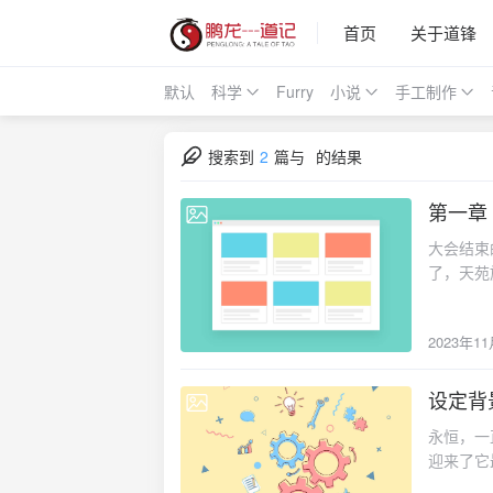
首页
关于道锋
默认
科学
Furry
小说
手工制作
搜索到
2
篇与
的结果
2023-11-
大会结束
了，天苑
龙都觉得
力，急匆
2023年1
无疑问，
潜鳞看着
下，从下
设定背
2022-11-
楼内的一
永恒，一
为减压的
迎来了它
背部链接
终的开放
成音响起