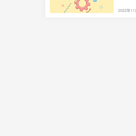
数符合生
看吧"，
2022年1
今这片广
出，在这
的空间站
电梯。"
链接器进
发动机瞬
们先整理
轨道，准
机，顶部
的控制下
这时候被
理与空间
间。"前
微波背景
2.72
拿着全息
起的¿"
辅产生的
这。更何
星活动。