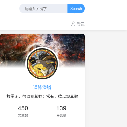
Search
登录
道锋潜鳞
故常无，欲以观其妙；常有，欲以观其徼
450
139
文章数
评论量