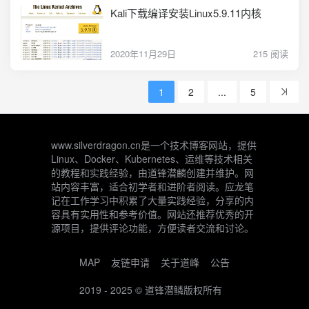
Kali下载编译安装Linux5.9.11内核
2020年11月29日
215 阅读
1
2
...
5
www.silverdragon.cn是一个技术博客网站，提供
Linux、Docker、Kubernetes、运维等技术相关
的教程和实践经验，由道锋潜麟创建并维护。网
站内容丰富，适合初学者和进阶者阅读。应龙笔
记在工作学习中积累了大量实践经验，分享的内
容具有实用性和参考价值。网站还推荐优秀的开
源项目，提供评论功能，方便读者交流和讨论。
MAP
友链申请
关于道峰
公告
2019 - 2025 ©
道锋潜鳞
版权所有