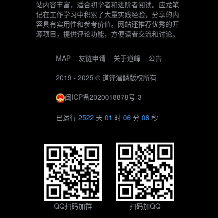
站内容丰富，适合初学者和进阶者阅读。应龙笔
记在工作学习中积累了大量实践经验，分享的内
容具有实用性和参考价值。网站还推荐优秀的开
源项目，提供评论功能，方便读者交流和讨论。
MAP
友链申请
关于道峰
公告
2019 - 2025 ©
道锋潜鳞
版权所有
闽ICP备2020018878号-3
已运行
2522
天
01
时
06
分
08
秒
QQ扫码加群
扫码加QQ