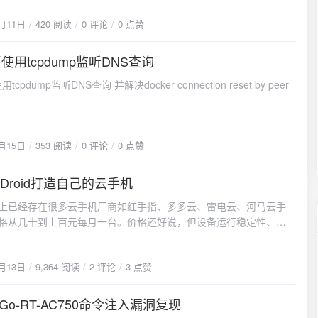
lama的离线部署实践，从环境准备到模型运行的完整流程。Ollama架
7月11日
420 阅读
0 评论
0 点赞
优势Ollama的设计哲学是"简单而强大"。它将复杂的大模型推理过程
洁的命令行工具，同时提供了灵活的API接口。其核心优势在于对
格式模型的原生支持，这种格式经过量化优化，能够在有限的硬件资源
x下使用tcpdump监听DNS查询
15
行大模型。Ollama的架构采用了客户端-服务端分离的设计。服务端
监听DNS查询 并解决docker connection reset by peer
的加载、推理和资源管理，客户端提供用户交互界面。这种架构的
以在一台服务器上运行多个模型实例，多个客户端可以同时访问，
的高效利用。在离线环境中，Ollama的另一个重要优势是其模块化
核心运行时、模型文件、配置文件都是独立的组件，可以分别下载
2月15日
353 阅读
0 评论
0 点赞
这为离线安装提供了极大的便利。离线部署环境准备离线部署的第
备完整的安装包。与在线安装不同，离线部署需要预先下载所有必
Droid打造自己的云手机
。核心组件下载# 下载Ollama主程序（在有网络的机器上执行）
13
://ollama.com/download/ollama-linux-amd64 # 下载安装脚本 curl
上已经存在很多云手机厂商如红手指、多多云、雷电云、河马云手
ttps://ollama.com/install.sh -o install.sh这里需要特别注意的是，
格从几十到上百元每月一台。价格还好说，但设备运行稳定性、可
ma的安装脚本默认会从网络下载程序文件，但在离线环境中我们需要修
据安全性全部依赖第三方厂商，注定不能进行敏感性操作或部署对
辑，让它使用本地已下载的文件。安装脚本改造安装脚本的改造是
要求的企业级服务。本文介绍一种开源的 AIC (Android In
的关键技术点。原始脚本中的网络下载逻辑需要被替换为本地文件
1月13日
9,364 阅读
2 评论
3 点赞
iner) 解决方案 ReDroid，使用本教程可以在一台普通型服务器运行多
找到脚本中的下载命令（大约在第XX行） # 原始代码： # curl --fail
备环境，并可在客户机电脑连接使用该云手机。Redroid介绍
--location --progress-bar \ # -o $TEMP_DIR/ollama
（Remote an Droid）是一个 GPU 加速的 AIC（Android In Cloud）
nk Go-RT-AC750命令注入漏洞复现
/ollama.com/download/ollama-linux-${ARCH}${VER_PARAM}" # 替
11
Docker您可以在 Linux 主机（ 、podman等）中启动多个实例