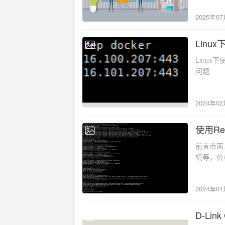
介绍Ol
2025年0
构解析与
封装成简
GGUF
Linu
2024-02-
上高效运
Linux下使用tcpdump
负责模型
问题
好处是可
实现资源
的设计。
2024年0
和部署，
一步是准
使用Re
要的组件
2024-01-
wget https
前言市面
-fsSL h
机等，价
Olla
靠性、数
改脚本逻
安全可靠高
离线部署
2024年0
Conta
复制：# 
个安卓设
--show-error 
redroid
D-Li
"https:/
2023-08-
解决方案。