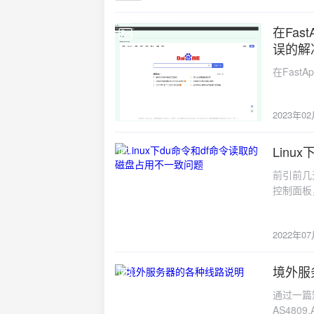
20.04+ (
.Response }}<|im_end|
binder_linux
stop "<
在Fast
2023-02-
checkout
0.8F
误的解
devel-un
称。在离
make instal
在FastA
TEMP
Linux 2 g
模型家族有
"kernel-
模板直接
sudo make 
2023年0
数。tem
Cloud Lin
多样性（
make "ke
Lin
置技巧对于
2022-07-
modules s
4096 # 上下文长度 PARAMETER num_predict 256 # 最大生成长度
前引前几
openEule
PARAMETER repeat
控制面板
install g
Mirostat采样
系统盘占
检查模块状态 
参数的调
69%）
output: # binder_linux 147
务可能需
2022年0
法降低。
验证 grep bi
tempe
69%ps
ashmem 
运行模型
息，数据
22.04
境外服
2022-04-
个步骤。创建
盘占用有
上，默认就
/opt/llm/models # 上传模型文件和配置文件 # 
通过一篇
4T，站
compose.ymlversion:
q8_0.gguf # -
AS4809,
统盘的空间啊。