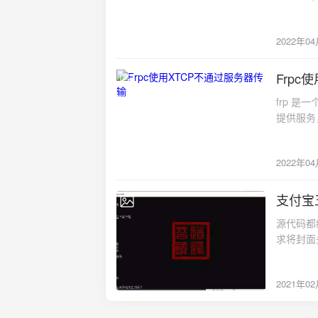
latest stdin_open: true tty: true privileged: true ports: - "20055:5555"
codeqwe
线路，让
接计算根
volumes: # 資料存放在目前目錄下 - ./redroid-11-data:/data command: 
以下操作
录占用仅
定libndk相關 - ro.product.cpu.abilist0=x86_64,ar
Mode
2022年0
可能会注意
v7a,armeabi - ro.product.cpu.abilist64=x
依赖检查
0.7G5
ro.produc
中，通常
Frpc
情会不会
ro.dalvik.vm.isa.arm
2022-04-
版本的模型 ol
读取的都是
ro.enable
frp 
ollama cre
fsta
ro.dalvik
提供服务，
本（latest
么 df 
ro.ndk_translati
行路由转发
lates
虑的，不
CAP_SY
Linux
合需要频
的部分。
docker-compose # 进入储存docker-comp
2022年0
的进行内
响用户体
区的su
docker
升性能。
使用空间
'urllib3<2'链接根据
OLLAMA_NUM_
支付宝
统计删除的文件的呢 简单说一下,只要
2021-02-
使用adb c
OLLAMA_MAX
为未使用
ip:5555高
源代码都
OLLAMA_FL
中记录的
always \ -v ~/data:/data \ --cap-add CAP_SYS_MODULE \ -p 5555:5555 \
求将封面
Atten
好问题，但
redroid/redroid:11.
共53个
的情况下
cont
androidboot.redro
的，会进
增加一个
行"/}{m
默认andro
2021年0
取，在一开
OLLAM
到业务稳
高度1280
机号领取
于单模型
间，我们得
GPU）and
3日，根