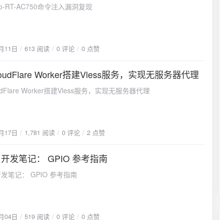
 ./ollama-linux-amd64 $TEMP_DIR/ollama这种改造的核心思想是
 Go-RT-AC750命令注入漏洞复现
edroid支持arm64和amd64架构。 redroid适用于云游戏、虚拟化电
脚本的其他逻辑不变（如用户创建、权限设置、系统服务配置
试等。目前支持：安卓 14 ( redroid/redroid:14.0.0-latest)仅适
修改文件获取的方式。这样可以确保离线安装后的系统状态与在线
id 14 64 位 ( redroid/redroid:14.0.0_64only-latest)安卓 13 (
一致。模型文件获取策略大模型文件是整个部署过程中最大的挑
redroid:13.0.0-latest)仅适用于 Android 13 64 位 (
因为文件体积庞大，还因为需要选择合适的模型格式和版本。模型
8月11日
613 阅读
0 评论
0 点赞
edroid:13.0.0_64only-latest)安卓 12 ( redroid/redroid:12.0.0-latest)
内用户可以优先选择ModelScope作为模型下载源，它提供了丰富的
roid 12 64 位 ( redroid/redroid:12.0.0_64only-latest)安卓 11 (
型，下载速度也相对稳定：# ModelScope模型下载示例 # 访问
oudFlare Worker搭建Vless服务，实现无服务器代理
edroid:11.0.0-latest)安卓 10 ( redroid/redroid:10.0.0-latest)安卓 9 (
17
/modelscope.cn/models # 搜索目标模型，如 Qwen2.5-7B-Instruct #
edroid:9.0.0-latest)安卓 8.1 ( redroid/redroid:8.1.0-latest)入门
的GGUF格式文件对于需要最新国际模型的用户，HuggingFace仍
udFlare Worker搭建Vless服务，实现无服务器代理
id 应该能够在任何 Linux 上运行（启用一些内核功能）。这里以使用阿
，但需要考虑网络访问的问题。GGUF格式的技术优势
86服务器进行演示，具体如下：配置：vCPUs2内存2G储存40G系统
PT-Generated Unified Format）是当前大模型量化的标准格式，
-22.04架构x86-64带宽3M安装Docker## 安装 docker
的FP16或FP32模型，它具有以下技术优势：内存效率：通过
docs.docker.com/engine/install/#server # 根据 Docker 官方文档安装
、INT8等低精度量化，大幅减少内存占用，使得消费级硬件也能运行大
7月17日
1,781 阅读
0 评论
2 点赞
rl -fsSL https://get.docker.com -o get-docker.sh sudo sh get-
载速度：优化的文件格式结构，支持内存映射和增量加载，显著提
all -y
动速度。推理性能：针对现代CPU和GPU的SIMD指令集进行了优
2 开发笔记： GPIO 参考指南
o systemctl start docker systemctl enable docker 安装内核扩展模块
04
精度的同时提升推理速度。Modelfile配置深度解析Modelfile是
的系统，有不一样的安装方法，具体如下 # 拉取内核模块源码 git
 开发笔记： GPIO 参考指南
ma的核心配置文件，它定义了模型的行为、参数和提示模板。深入理解
ps://github.com/remote-android/redroid-modules cd ./redroid-
file的各个部分对于定制化部署至关重要。核心指令解析FROM
7b-chat-q8_0.gguf TEMPLATE """{{ if .System }}
 linux-headers-`uname -r` sudo make # build kernel modules
t|>system {{ .System }}<|im_end|> {{ end }}{{ if .Prompt }}
install # build and install *unsigned* kernel modules # Ubuntu
4月04日
519 阅读
0 评论
0 点赞
t|>user {{ .Prompt }}<|im_end|> {{ end }}<|im_start|>assistant {{