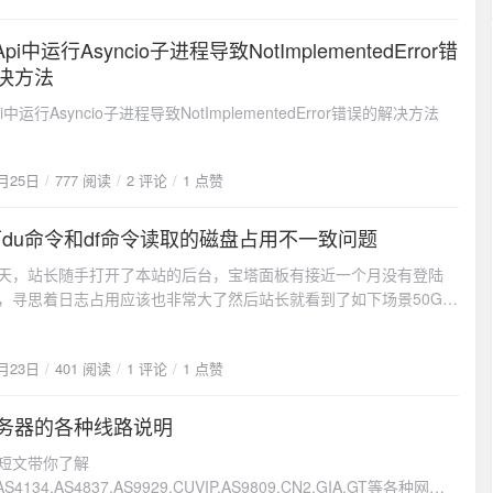
kernel 5.0+) sudo modprobe ashmem_linux sudo modprobe
> """ PARAMETER stop "<|im_start|>" PARAMETER
 devices=binder,hwbinder,vndbinder # AmazonLinux2 git
|im_end|>" PARAMETER temperature 0.7 PARAMETER top_p
Api中运行Asyncio子进程导致NotImplementedError错
25
 origin/amazonlinux2 sudo yum install git kmod make "kernel-
ROM指令是模型文件的引用，支持本地路径、URL或已存在的模型名
决方法
ame-r == `uname -r`" sudo make # build kernel modules sudo
线部署中，使用相对路径引用本地GGUF文件是最常见的方式。
l # build and install *unsigned* kernel modules # Alibaba Cloud
pi中运行Asyncio子进程导致NotImplementedError错误的解决方法
LATE指令定义了对话模板，这是模型理解对话上下文的关键。不同的
it checkout origin/alibabalinux2 sudo yum install git kmod make
不同的对话格式，如ChatML、Alpaca、Vicuna等。正确配置对话
devel-uname-r == `uname -r`" sudo make # build kernel modules
影响模型的响应质量。PARAMETER指令用于调整模型的生成参
install # build and install *unsigned* kernel modules # Alibaba
2月25日
777 阅读
2 评论
1 点赞
perature控制创意性（0-2，越高越有创意），top_p控制词汇选择的
ux 3 git checkout origin/alibabalinux3 sudo yum install git kmod
0-1，越高越多样），stop定义停止词用于控制生成的边界。高级配
rnel-devel-uname-r == `uname -r`" sudo make # build kernel
ux下du命令和df命令读取的磁盘占用不一致问题
企业级部署，还可以配置更多高级参数：PARAMETER num_ctx
23
udo make install # build and install *unsigned* kernel modules #
天，站长随手打开了本站的后台，宝塔面板有接近一个月没有登陆
r 20.03 / kernel 4.19 git checkout origin/openeuler2003 sudo yum
_penalty 1.1 # 重复惩罚 PARAMETER mirostat 2 #
，寻思着日志占用应该也非常大了然后站长就看到了如下场景50G的
cc kernel-devel sudo KDIR=/usr/src/kernels/<VER> make install #
算法 PARAMETER mirostat_tau 5.0 # Mirostat目标困惑度这些
用达到了69%（其实之前是85%，后来清理日志文件后降低到
lsmod | grep -e ashmem_linux -e binder_linux # example
整需要根据具体的应用场景和性能要求来确定。比如，代码生成任
然后发现不管怎么清理日志或者是其他的垃圾文件，空间占用就是没
456 79 # ashmem_linux 16384 23 # 也可以这样
要更高的num_ctx来处理长代码文件，而创意写作可能需要适当提高
7月23日
401 阅读
1 评论
1 点赞
因此习惯性的连上sshdf -hl结果和宝塔显示的大同小异同样也是占用
nder /proc/filesystems # output should like: nodev binder grep
rature。模型创建与管理模型创建是将GGUF文件和Modelfile组合成可
：这其实很正常，宝塔面板和df命令读取的都是磁盘的superblock信
/proc/misc # output should like: 56 ashmem我这边因为是ubuntu
的过程。这个过程涉及模型索引建立、配置验证、资源预分配等多
相同也无可厚非。但是问题就在这来了，站长不信邪，不相信系统
，便使用 modprobe 安装如果不想换系统，可以尝试升级内核到5.0以
务器的各种线路说明
17
流程详解# 创建工作目录 sudo mkdir -p /opt/llm/models cd
这么高。因为本站的服务器挂载有两块数据盘，一块800G，一块
自带相关模块了启动容器创建Docker-compose文件docker-
- codeqwen-1_5-7b-chat-
短文带你了解
点日志和站点数据，面板都安装在数据盘上，理论上不应该会占用系
 "3" services: redroid: image: redroid/redroid:11.0.0-
 modelfile-codeqwen.Modelfile # 执行模型创建 ollama create
AS4134,AS4837,AS9929,CUVIP,AS9809,CN2,GIA,GT等各种网络
于是使用cd / du -sh * | sort -n du -h -x --max-depth=1去直