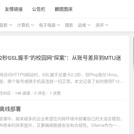
友情链接
公告栏
麟图图床
音影
计算机
电子电路
摄影
运维
测评
.2秒SSL握手”的校园网“探案”：从账号差异到MTU迷
30
访问HTTPS网站时，SSL握手总要卡2.2秒，但Ping值仅18ms。
是，换个账号或换手机直连就一切正常。本文记录了如何使用F12、
ark抓包，从一个“Fragmentation Needed”报错出发，一步步揭开锐捷
0月30日
146 阅读
0 评论
1 点赞
ie)系统通过“惩罚路由”对特定(账号+MAC)组合进行限制的真相，并最终
路由器MTU=1492完美解决问题的全过程。
ma离线部署
11
I浪潮中，越来越多的企业希望在内网环境中部署自己的大语言模型，
AI带来的效率提升，又要确保数据安全和合规性。Ollama作为一个
大模型运行平台，为离线部署提供了极佳的解决方案。本文将详细