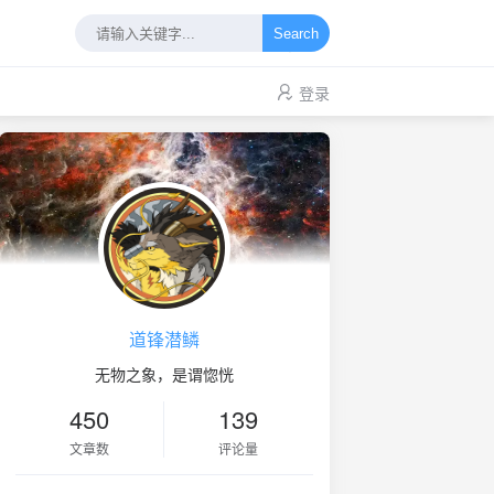
Search
登录
道锋潜鳞
无物之象，是谓惚恍
450
139
文章数
评论量