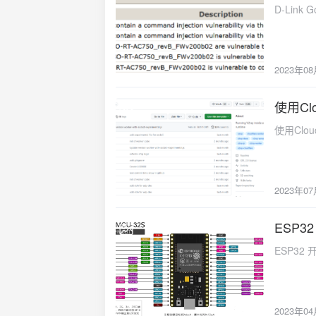
换为： cp
D-Link
k8s。r
保持安装
话、自动化测
等），只
用于 Andro
安装完全
redroid/
战，不仅
2023年0
redroid/r
源选择国
仅适用于 And
中文优化模
使用Cl
redroid/r
2023-07-
https:/
redroid/r
下载对应
使用Clo
redro
然是首选
里云的X
GGUF（G
ubuntu
相比原始
https://
INT4
2023年0
Docker cu
模型。加
docker.sh #或者从仓库下载 sudo apt update sudo apt-get inst
升模型启
ESP3
docker.i
2023-04-
化，在保持
更具不同
ESP32
Olla
clone htt
Model
modules # Ubuntu 16.04 / 18.04 / 20.04 sudo apt-get install -y git kmod
./codeqwen-1_5-
make gcc
<|im_star
sudo make 
2023年0
<|im_star