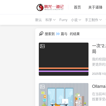
首页
关于道锋
默认
科学
Furry
小说
手工制作
搜索到
39
篇与
的结果
一次“2
2025-10-
局
我的校园网
更诡异的
Wiresh
2025年1
(Ruij
通过修改
Olla
2025-07-
在当前A
既要享受
轻量级的