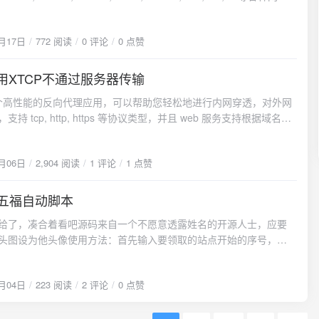
n:7b -f ./modelfile-codeqwen.Modelfile创建过程中，Ollama会进行
你挑选服务器的时候，能够更加得心应手
目录下所有目录的大小好家伙，除去挂载点的大小，实际系统根目
# 設
：文件验证：检查GGUF文件的完整性和格式正确性配置解析：解析
仅5.5G，根本不到69%这是什么情况呢解决错误的想法细心的网友
m64-v8a,x86,armeabi-
lfile中的各项配置索引建立：为模型建立内部索引，优化后续加载速度
4月17日
772 阅读
0 评论
0 点赞
到，如果这5.5G,加上www挂载点的15G，加上data挂载点的
86_64,arm64-v8a -
：验证系统资源是否满足模型运行要求模型版本管理在企业环境
.5+15+0.7，大概21.2G左右，加上前面的tmpfs空间，正好大概33G事
t.cpu.abilist32=x86,armeabi-v7a,armeabi -
需要管理多个模型版本。Ollama支持语义化版本管理：# 创建不同
使用XTCP不通过服务器传输
这么巧呢，还真是巧合而已。解析区别前面有说，宝塔面板和df命令
=x86 - ro.dalvik.vm.isa.arm64=x86_64 -
06
lama create codeqwen:7b-v1.0 -f ./modelfile-v1.Modelfile
磁盘分区的 superblock 信息。而 du 命令则是一个个调用系统的
.native.bridge.exec=1 -
是一个高性能的反向代理应用，可以帮助您轻松地进行内网穿透，对外网
ate codeqwen:7b-v1.1 -f ./modelfile-v1.1.Modelfile # 设置默认版
t 去统计文件的总大小所以，理论上 df 统计的是更准确的那这么说，为什
.vm.native.bridge=libndk_translation.so -
支持 tcp, http, https 等协议类型，并且 web 服务支持根据域名进
标签） ollama create codeqwen:latest -f ./modelfile-
统计的结果会和 du 差那么多呢。是因为 df 统计的时候是从文件系统考
on.version=0.2.2 - ro.secure=0 cap_add: -
。frp 是一款跨平台的内网穿透工具，支持 Windows、macOS 与
t.Modelfile这种版本管理策略让模型的升级和回滚变得简单可控，特别适
仅仅计算了文件的大小，也计算了被删除的文件，但进程还没释放
S_MODULE 启动容器#确保安装了docker-compose apt install
，它需要你有一台拥有固定公网 IP 的电脑，VPS 最好，然后就能愉快
繁更新模型的场景。运行时优化与性能调优模型的运行性能直接影
例如文件已经被删除，但是被某个进程持有。其原理是读取每个分
ose.yml的目录 cd /data/redroid-1
4月06日
2,904 阅读
1 评论
1 点赞
网穿透了。还支持 https，甚至可以用它进行小程序开发。
验，特别是在资源受限的环境中。Ollama提供了多种优化手段来提
perblock来获取空闲数据块、已使用数据块.从而计算出空闲空间和已
-compose up -d如果使用 22.04可能出现如下异常解决方案pip install
内存管理优化# 设置环境变量优化内存使用 export
，所以也因此导致df统计的速度极快(才占用1024字节)。那df是怎么
 Scrcpy 官方文档下载安卓投屏软件源码包到客户机，解压
PARALLEL=2 # 并行请求数量 export
五福自动脚本
bmap中不将这个文件的data block标记
04
onnect ip:5555 # adb devices 可查看连接设备列表 scrcpy --serial
_LOADED_MODELS=1 # 最大加载模型数 export
，就会算到实际使用的空间中。bmap是元数据区的一个位标记，其
级一些额外参数样例docker run -itd --rm --privileged \ --pull
给了，凑合着看吧源码来自一个不愿意透露姓名的开源人士，应要
ASH_ATTENTION=1 # 启用Flash
是数据区的block是否被使用。解决那我被占用的空间去哪了这是个
头图设为他头像使用方法：首先输入要领取的站点开始的序号，总
tionOLLAMA_NUM_PARALLEL控制同时处理的请求数量。在内存充足
是在这之前，站长需要发一个提醒{message type="error"
0.0-latest \ androidboot.redroid_width=1080 \
站点可以领取每隔77s会自动切换到下个站点进行领取，已经领取成功
，可以适当增加这个值来提高并发处理能力。但需要注意的是，每
ent="以下内容仅限在测试环境中使用测试，若应用于生产环境请三思后
id_height=1920 \ androidboot.redroid_dpi=480 \参数描述
行记录，下次程序运行时将忽略领取成功的站点如果要换手机号领
并行请求，内存消耗会相应增加。
essage type="error" content="以下部分操作会杀死驻留进程，会影响
idboot.redroid_width显示宽度720androidboot.redroid_height显示
2月04日
223 阅读
2 评论
0 点赞
始输入1确认，会自动把success.json覆盖掉，不然会因为上个手
A_MAX_LOADED_MODELS限制同时加载到内存中的模型数量。对
定，若需要使用，请按照具体情况进行修改"/}1.要找到这些丢失的空
androidboot.redroid_fps显示 FPS30（启用 GPU） 15（未启用
成功的站点而进行跳过。注意：支付宝此活动不能连续获得60（2月
服务，设置为1可以确保所有内存资源都用于当前模型。
首先先找到这些僵尸文件使用cd / lsof |grep deleted可以找到已经
roidboot.redroid_dpi显示 DPI320androidboot.use_memfd使用
据大家的情况反映，支付宝已经把风控数量调整到10个验证码左右，