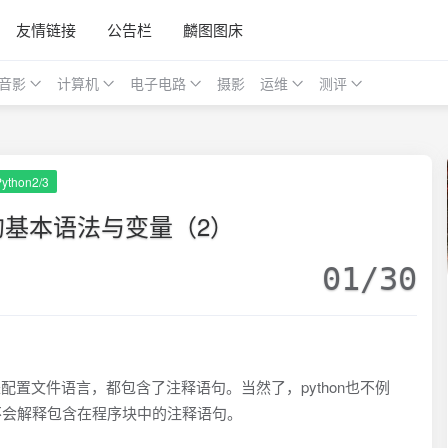
友情链接
公告栏
麟图图床
音影
计算机
电子电路
摄影
运维
测评
Python2/3
n 的基本语法与变量（2）
01/30
置文件语言，都包含了注释语句。当然了，python也不例
也不会解释包含在程序块中的注释语句。