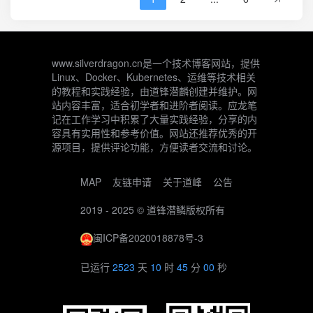
www.silverdragon.cn是一个技术博客网站，提供
Linux、Docker、Kubernetes、运维等技术相关
的教程和实践经验，由道锋潜麟创建并维护。网
站内容丰富，适合初学者和进阶者阅读。应龙笔
记在工作学习中积累了大量实践经验，分享的内
容具有实用性和参考价值。网站还推荐优秀的开
源项目，提供评论功能，方便读者交流和讨论。
MAP
友链申请
关于道峰
公告
2019 - 2025 ©
道锋潜鳞
版权所有
闽ICP备2020018878号-3
已运行
2523
天
10
时
45
分
00
秒