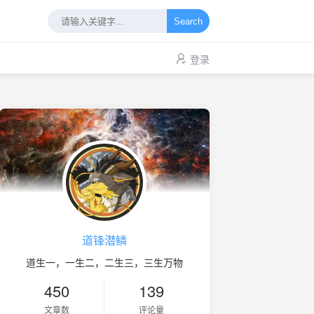
Search
登录
道锋潜鳞
道生一，一生二，二生三，三生万物
450
139
文章数
评论量