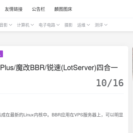
友情链接
公告栏
麟图图床
音影
计算机
电子电路
摄影
运维
测评
机
lus/魔改BBR/锐速(LotServer)四合一
10/16
集成在最新的Linux内核中。BBR应用在VPS服务器上，可以明显