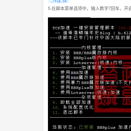
./tcp.sh
5.在脚本菜单选项中，输入数字7回车，开启B