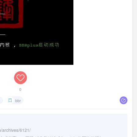
0
码
bbr
n/archives/6121/