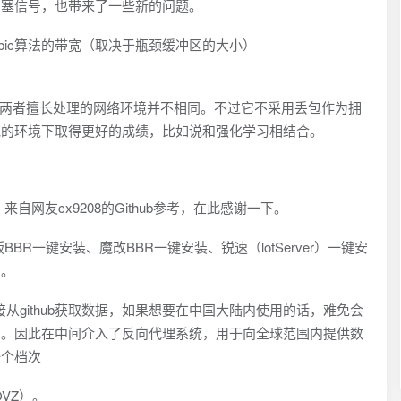
拥塞信号，也带来了一些新的问题。
bic算法的带宽（取决于瓶颈缓冲区的大小）
劣，两者擅长处理的网络环境并不相同。不过它不采用丢包作为拥
他的环境下取得更好的成绩，比如说和强化学习相结合。
）
来自网友cx9208的Github参考，在此感谢一下。
BBR一键安装、魔改BBR一键安装、锐速（lotServer）一键安
用。
接从github获取数据，如果想要在中国大陆内使用的话，难免会
用。因此在中间介入了反向代理系统，用于向全球范围内提供数
一个档次
OVZ）。