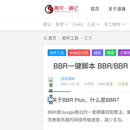
首页
关于道锋
默认
科学
Furry
小说
手工制作
首页
/
软件工具
/
正文
软件工具
KVM云计算
编程
网络
计算
BBR一键脚本 BBR/BBR P
道锋潜鳞
2021-10-16
/
0 评论
/
642 阅读
/
已收录
关于BBR Plus，什么是BBR？
BBR是Google推出的一套拥塞控制算法，
改善服务器的网络传输速度，减少丢包。