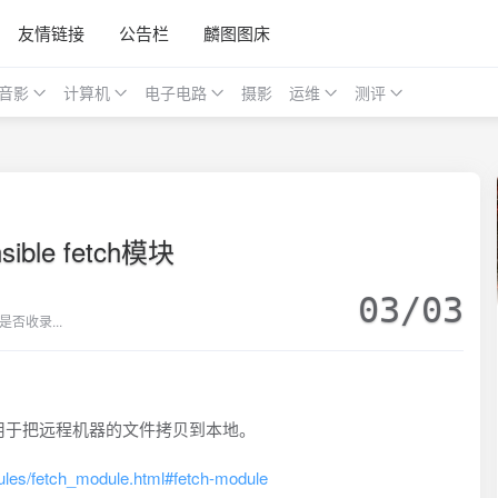
友情链接
公告栏
麟图图床
音影
计算机
电子电路
摄影
运维
测评
nsible fetch模块
03/03
否收录...
反。用于把远程机器的文件拷贝到本地。
dules/fetch_module.html#fetch-module