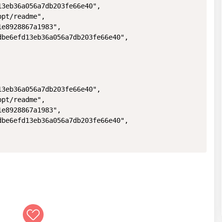
3eb36a056a7db203fe66e40",

pt/readme",

e8928867a1983",

be6efd13eb36a056a7db203fe66e40",

3eb36a056a7db203fe66e40",

pt/readme",

e8928867a1983",

be6efd13eb36a056a7db203fe66e40",
