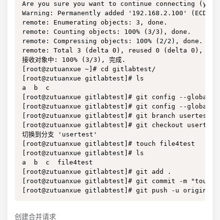
Are you sure you want to continue connecting (yes/n
Warning: Permanently added '192.168.2.100' (ECDSA) 
remote: Enumerating objects: 3, done.

remote: Counting objects: 100% (3/3), done.

remote: Compressing objects: 100% (2/2), done.

remote: Total 3 (delta 0), reused 0 (delta 0), pack
接收对象中: 100% (3/3), 完成.

[root@zutuanxue ~]# cd gitlabtest/

[root@zutuanxue gitlabtest]# ls

a  b  c

[root@zutuanxue gitlabtest]# git config --global us
[root@zutuanxue gitlabtest]# git config --global us
[root@zutuanxue gitlabtest]# git branch usertest

[root@zutuanxue gitlabtest]# git checkout usertest

切换到分支 'usertest'

[root@zutuanxue gitlabtest]# touch file4test

[root@zutuanxue gitlabtest]# ls

a  b  c  file4test

[root@zutuanxue gitlabtest]# git add .

[root@zutuanxue gitlabtest]# git commit -m "touch f
[root@zutuanxue gitlabtest]# git push -u origin us
创建合并请求