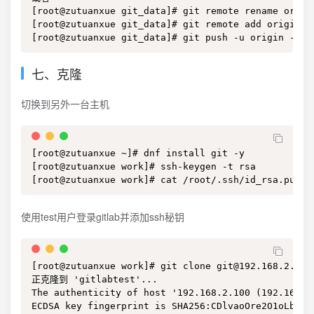
[root@zutuanxue git_data]# git remote rename ori
[root@zutuanxue git_data]# git remote add origin g
[root@zutuanxue git_data]# git push -u origin --al
七、克隆
切换到另外一台主机
[root@zutuanxue ~]# dnf install git -y

[root@zutuanxue work]# ssh-keygen -t rsa

[root@zutuanxue work]# cat /root/.ssh/id_rsa.pub
使用test用户登录gitlab并添加ssh秘钥
[root@zutuanxue work]# git clone git@192.168.2.100:
正克隆到 'gitlabtest'...

The authenticity of host '192.168.2.100 (192.168.2.
ECDSA key fingerprint is SHA256:CDlvaoOre2O1oLbKC4u