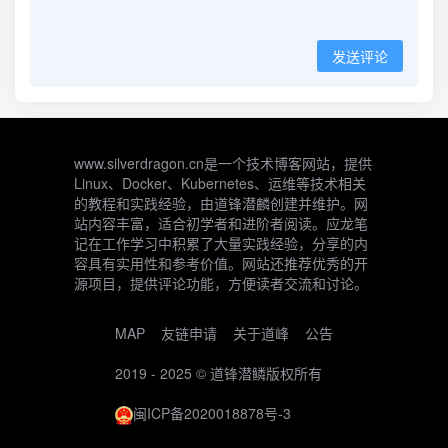
发送评论
www.silverdragon.cn是一个技术博客网站，提供
Linux、Docker、Kubernetes、运维等技术相关
的教程和实践经验，由道锋潜麟创建并维护。网
站内容丰富，适合初学者和进阶者阅读。应龙笔
记在工作学习中积累了大量实践经验，分享的内
容具有实用性和参考价值。网站还推荐优秀的开
源项目，提供评论功能，方便读者交流和讨论。
MAP
友链申请
关于道峰
公告
2019 - 2025 ©
道锋潜鳞
版权所有
闽ICP备2020018878号-3