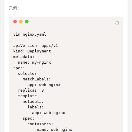
示例：
vim nginx.yaml

apiVersion: apps/v1

kind: Deployment

metadata:

  name: my-nginx

spec:

  selector:

    matchLabels:

      app: web-nginx

  replicas: 3

  template:

    metadata:

      labels:

        app: web-nginx

    spec:

      containers:

        - name: web-nginx
