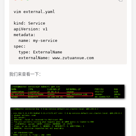
vim external.yaml

kind: Service

apiVersion: v1

metadata:

  name: my-service

spec:

  type: ExternalName

  externalName: www.zutuanxue.com
我们来查看一下：