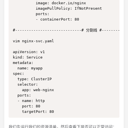
          image: docker.io/nginx

          imagePullPolicy: IfNotPresent

          ports:

          - containerPort: 80

#-----------------------------# 分割线 #------------
vim nginx-svc.yaml

apiVersion: v1

kind: Service

metadata:

  name: myapp

spec:

  type: ClusterIP

  selector:

    app: web-nginx

  ports:

  - name: http

    port: 80

    targetPort: 80
我们先运行我们的资源清单，然后查看下是否可以正常访问：