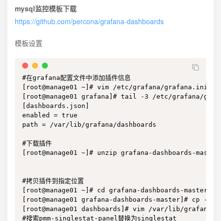
mysql监控模板下载
https://github.com/percona/grafana-dashboards
模板设置
#在grafana配置文件中添加插件信息

[root@manage01 ~]# vim /etc/grafana/grafana.ini 

[root@manage01 grafana]# tail -3 /etc/grafana/grafa
[dashboards.json]

enabled = true

path = /var/lib/grafana/dashboards

#下载插件

[root@manage01 ~]# unzip grafana-dashboards-master.
#拷贝插件到指定位置

[root@manage01 ~]# cd grafana-dashboards-master/

[root@manage01 grafana-dashboards-master]# cp -r da
[root@manage01 dashboards]# vim /var/lib/grafana/da
#搜索pmm-singlestat-panel替换为singlestat
