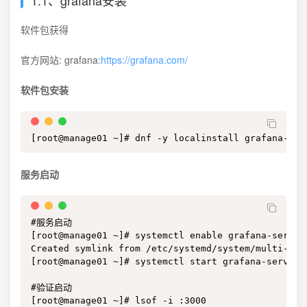
1.1、grafana安装
软件包获得
官方网站: grafana:
https://grafana.com/
软件包安装
[root@manage01 ~]# dnf -y localinstall grafana-6.6
服务启动
#服务启动

[root@manage01 ~]# systemctl enable grafana-server

Created symlink from /etc/systemd/system/multi-use
[root@manage01 ~]# systemctl start grafana-server

#验证启动

[root@manage01 ~]# lsof -i :3000
