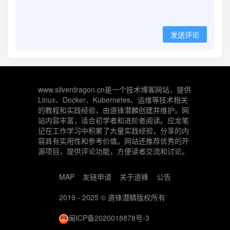
发送评论
www.silverdragon.cn是一个技术博客网站，提供
Linux、Docker、Kubernetes、运维等技术相关
的教程和实践经验，由道锋潜麟创建并维护。网
站内容丰富，适合初学者和进阶者阅读。应龙笔
记在工作学习中积累了大量实践经验，分享的内
容具有实用性和参考价值。网站还推荐优秀的开
源项目，提供评论功能，方便读者交流和讨论。
MAP
友链申请
关于道峰
公告
2019 - 2025 ©
道锋潜鳞
版权所有
闽ICP备2020018878号-3