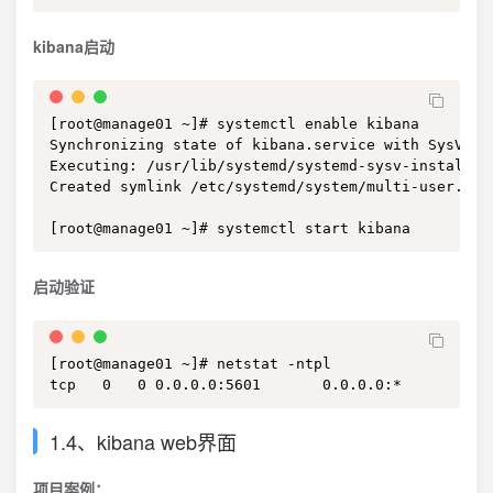
kibana启动
[root@manage01 ~]# systemctl enable kibana

Synchronizing state of kibana.service with SysV se
Executing: /usr/lib/systemd/systemd-sysv-install en
Created symlink /etc/systemd/system/multi-user.tar
[root@manage01 ~]# systemctl start kibana
启动验证
[root@manage01 ~]# netstat -ntpl

tcp   0   0 0.0.0.0:5601       0.0.0.0:*        LI
1.4、kibana web界面
项目案例：