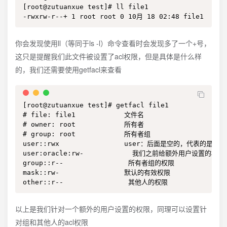
[root@zutuanxue test]# ll file1

-rwxrw-r--+ 1 root root 0 10月 18 02:48 file
你会发现使用ll（等同于ls -l）命令查看时会发现多了一个+号，
这只是提醒我们此文件被设置了acl权限，但是具体是什么样
的，我们还需要使用getfacl来查看
[root@zutuanxue test]# getfacl file1

# file: file1            文件名

# owner: root            所有者

# group: root            所有者组

user::rwx                user：后面是空的，代表的是所
user:oracle:rw-            我们之前给额外用户设置的权限

group::r--                所有者组的权限

mask::rw-                默认的有效权限

other::r--                其他人的权限
以上是我们针对一个额外的用户设置的权限，同理可以设置针
对组和其他人的acl权限