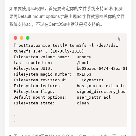
如果要使用acl权限，首先要确定你的文件系统支持acl权限,如
果再Default mount options字段出现acl字样就意味着你的文件
系统支持acl，不过在CentOS8中默认是都支持的。
[root@zutuanxue test]# tune2fs -l /dev/sda1

tune2fs 1.44.3 (10-July-2018)

Filesystem volume name:   <none>

Last mounted on:          /boot

Filesystem UUID:          be03eaec-6474-42ea-8f79-0
Filesystem magic number:  0xEF53

Filesystem revision #:    1 (dynamic)

Filesystem features:      has_journal ext_attr res
Filesystem flags:         signed_directory_hash 

Default mount options:    user_xattr acl

Filesystem state:         clean

.

.

.