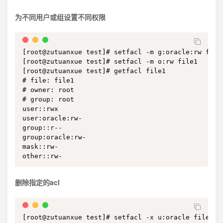
为不同用户或组设置不同权限
[root@zutuanxue test]# setfacl -m g:oracle:rw file1
[root@zutuanxue test]# setfacl -m o:rw file1

[root@zutuanxue test]# getfacl file1

# file: file1

# owner: root

# group: root

user::rwx

user:oracle:rw-

group::r--

group:oracle:rw-

mask::rw-

other::rw-
删除指定的acl
[root@zutuanxue test]# setfacl -x u:oracle file1 