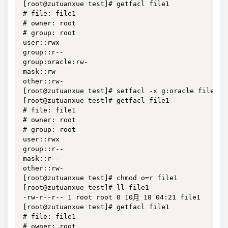
[root@zutuanxue test]# getfacl file1

# file: file1

# owner: root

# group: root

user::rwx

group::r--

group:oracle:rw-

mask::rw-

other::rw-

[root@zutuanxue test]# setfacl -x g:oracle file1 
[root@zutuanxue test]# getfacl file1

# file: file1

# owner: root

# group: root

user::rwx

group::r--

mask::r--

other::rw-

[root@zutuanxue test]# chmod o=r file1        
[root@zutuanxue test]# ll file1

-rw-r--r-- 1 root root 0 10月 18 04:21 file1

[root@zutuanxue test]# getfacl file1

# file: file1

# owner: root
