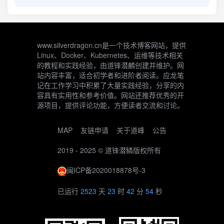
www.silverdragon.cn是一个技术博客网站，提供
Linux、Docker、Kubernetes、运维等技术相关
的教程和实践经验，由道锋潜麟创建并维护。网
站内容丰富，适合初学者和进阶者阅读。应龙笔
记在工作学习中积累了大量实践经验，分享的内
容具有实用性和参考价值。网站还推荐优秀的开
源项目，提供评论功能，方便读者交流和讨论。
MAP
友链申请
关于道峰
公告
2019 - 2025 ©
道锋潜鳞
版权所有
闽ICP备2020018878号-3
已运行
2523
天
23
时
42
分
54
秒