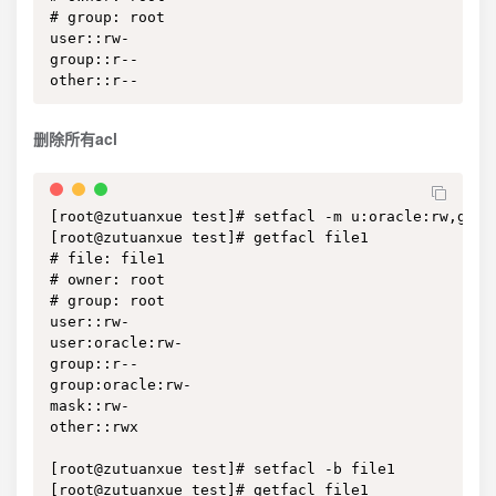
# group: root

user::rw-

group::r--

other::r--
删除所有acl
[root@zutuanxue test]# setfacl -m u:oracle:rw,g:ora
[root@zutuanxue test]# getfacl file1

# file: file1

# owner: root

# group: root

user::rw-

user:oracle:rw-

group::r--

group:oracle:rw-

mask::rw-

other::rwx

[root@zutuanxue test]# setfacl -b file1

[root@zutuanxue test]# getfacl file1
