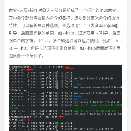
命令+选项+操作对象这三部分是组成了一个标准的linux命令，
其中命令部分需要输入命令的名称；选项部分定义命令的执行
特性，可以有长短两种选项，长选项用“ --” （发音dash[dæʃ]）
引导，后面跟完整的单词，如 --help；短选项用 ‘- ’引导，后面
跟单个的字符， 如 -a 。多个短选项可以组合使用，例如：-h -l
-a == -hla，但是长选项不能组合使用，如 --help后面就不能再
跟另外一个单词了。