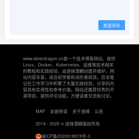
发送评论
www.silverdragon.cn是一个技术博客网站，提供
Linux、Docker、Kubernetes、运维等技术相关
的教程和实践经验，由道锋潜麟创建并维护。网
站内容丰富，适合初学者和进阶者阅读。应龙笔
记在工作学习中积累了大量实践经验，分享的内
容具有实用性和参考价值。网站还推荐优秀的开
源项目，提供评论功能，方便读者交流和讨论。
MAP
友链申请
关于道峰
公告
2019 - 2025 ©
道锋潜鳞
版权所有
闽ICP备2020018878号-3