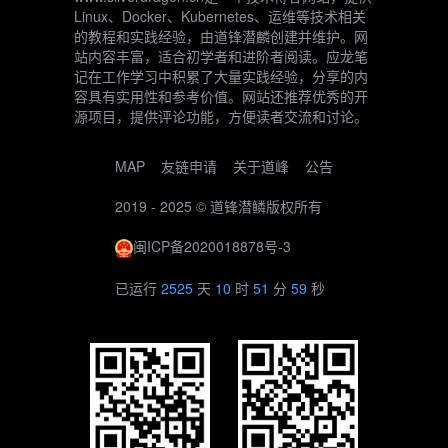
Linux、Docker、Kubernetes、运维等技术相关
的教程和实践经验，由道锋潜麟创建并维护。网
站内容丰富，适合初学者和进阶者阅读。应龙笔
记在工作学习中积累了大量实践经验，分享的内
容具有实用性和参考价值。网站还推荐优秀的开
源项目，提供评论功能，方便读者交流和讨论。
MAP
友链申请
关于道峰
公告
2019 - 2025 ©
道锋潜鳞
版权所有
闽ICP备2020018878号-3
已运行
2525
天
10
时
51
分
59
秒