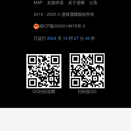
MAP
友链申请
关于道峰
公告
2019 - 2025 ©
道锋潜鳞
版权所有
闽ICP备2020018878号-3
已运行
2524
天
19
时
27
分
49
秒
QQ扫码加群
扫码加QQ