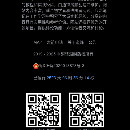
的教程和实践经验，由道锋潜麟创建并维护。网
站内容丰富，适合初学者和进阶者阅读。应龙笔
记在工作学习中积累了大量实践经验，分享的内
容具有实用性和参考价值。网站还推荐优秀的开
源项目，提供评论功能，方便读者交流和讨论。
MAP
友链申请
关于道峰
公告
2019 - 2025 ©
道锋潜鳞
版权所有
闽ICP备2020018878号-3
已运行
2523
天
06
时
56
分
15
秒