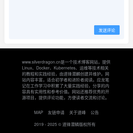
发送评论
www.silverdragon.cn是一个技术博客网站，提供
Linux、Docker、Kubernetes、运维等技术相关
的教程和实践经验，由道锋潜麟创建并维护。网
站内容丰富，适合初学者和进阶者阅读。应龙笔
记在工作学习中积累了大量实践经验，分享的内
容具有实用性和参考价值。网站还推荐优秀的开
源项目，提供评论功能，方便读者交流和讨论。
MAP
友链申请
关于道峰
公告
2019 - 2025 ©
道锋潜鳞
版权所有